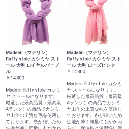
Madelin（マデリン）
Madelin（マデリン）
fluffy stole カシミヤ スト
fluffy stole カシミヤ スト
ール 大判 ロイヤルパープ
ール 大判 ローズピンク
ル
￥14,800
￥14,800
Madelin fluffy stole カシミ
Madelin fluffy stole カシミ
ヤ ストールになります。
ヤ ストールになります。
厳選した最高品質（最高級
厳選した最高品質（最高級
Aランク）の商品でカシミ
Aランク）の商品でカシミ
ヤ山羊の上質な毛を使用し
ヤ山羊の上質な毛を使用し
ております。糸が細いため
ております。糸が細いため
生地が薄く軽量にもかかわ
生地が薄く軽量にもかかわ
らず、保温性と保湿性に優