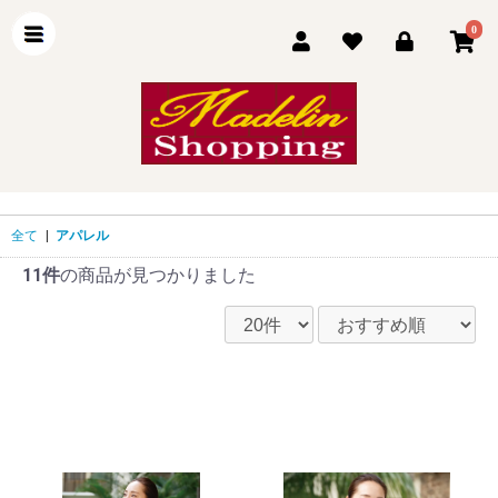
0
全て
|
アパレル
11件
の商品が見つかりました