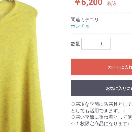
￥6,200
税込
関連カテゴリ
ポンチョ
数量
カートに入
お気に入りに
♢寒冷な季節に防寒具として
としても活用できます。♪
♢寒い季節に重ね着として使
♢１枚限定商品になります♪