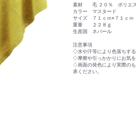
素材 毛 ２０％ ポリエス
カラー マスタード
サイズ ７１ｃｍ×７１ｃｍ
重量 ２２８ｇ
生産国 ネパール
注意事項
◇水や汗等により色落ちする
◇摩擦や引っかかりにお気を
♢画面の発色により実際のも
承ください。