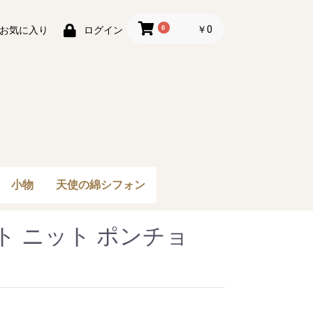
0
￥0
お気に入り
ログイン
小物
天使の綿シフォン
ハイネック長袖(1重
ハイネック長袖(2重
ハイネック７分袖(2重
ハイネック5分袖(2重
ハイネックノースリー
ラウンドネック長袖(1
ラウンドネック長袖(2
ラウンドネック７分袖
ラウンドネック５分袖
ラウンドネックノース
２wayカーディガン(1
３色レイヤードストー
トッパーカーディガン
シンプルストール 最
ト ニット ポンチョ
袖) 最安値
袖) 最安値
袖) 最安値
袖) 最安値
ブ 最安値
重袖) 最安値
重袖) 最安値
(2重袖) 最安値
(2重袖) 最安値
リーブ 最安値
重袖) 最安値
ル 最安値
(1重袖) 最安値
安値