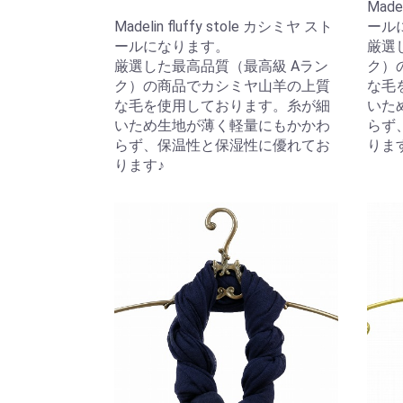
Made
Madelin fluffy stole カシミヤ スト
ール
ールになります。
厳選
厳選した最高品質（最高級 Aラン
ク）
ク）の商品でカシミヤ山羊の上質
な毛
な毛を使用しております。糸が細
いた
いため生地が薄く軽量にもかかわ
らず
らず、保温性と保湿性に優れてお
りま
ります♪