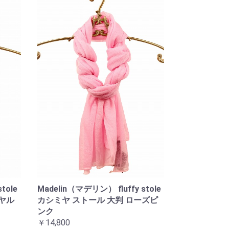
tole
Madelin（マデリン） fluffy stole
イヤル
カシミヤ ストール 大判 ローズピ
ンク
￥14,800