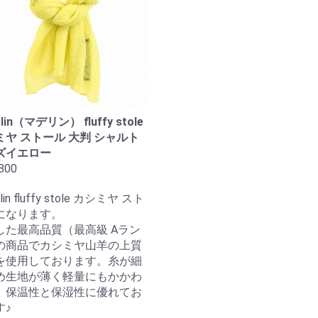
lin（マデリン） fluffy stole
ミヤ ストール 大判 シャルト
ズイエロー
800
lin fluffy stole カシミヤ スト
になります。
した最高品質（最高級 Aラン
の商品でカシミヤ山羊の上質
を使用しております。糸が細
め生地が薄く軽量にもかかわ
、保温性と保湿性に優れてお
す♪