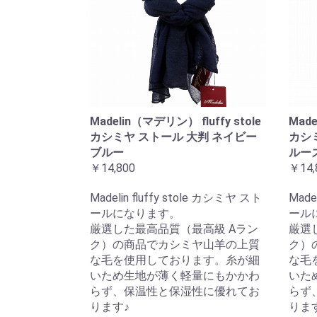
Madelin（マデリン） fluffy stole
Made
カシミヤ ストール 大判 ネイビー
カシ
ブルー
ルー
￥14,800
￥14,
Madelin fluffy stole カシミヤ スト
Made
ールになります。
ール
厳選した最高品質（最高級 Aラン
厳選
ク）の商品でカシミヤ山羊の上質
ク）
な毛を使用しております。糸が細
な毛
いため生地が薄く軽量にもかかわ
いた
らず、保温性と保湿性に優れてお
らず
ります♪
りま